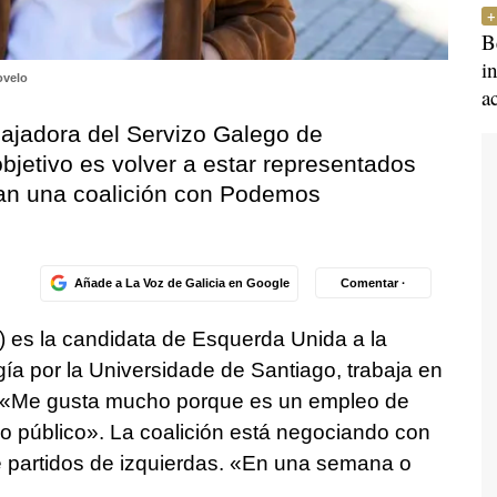
B
i
ovelo
a
bajadora del Servizo Galego de
bjetivo es volver a estar representados
ian una coalición con Podemos
Añade a La Voz de Galicia en Google
Comentar ·
 es la candidata de Esquerda Unida a la
gía por la Universidade de Santiago, trabaja en
. «Me gusta mucho porque es un empleo de
io público». La coalición está negociando con
de partidos de izquierdas. «En una semana o