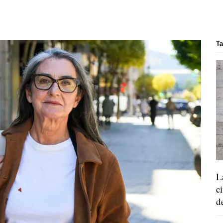
Ta
L
c
d