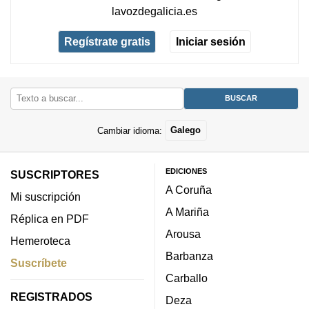
lavozdegalicia.es
Regístrate gratis
Iniciar sesión
Cambiar idioma:
Galego
EDICIONES
SUSCRIPTORES
A Coruña
Mi suscripción
A Mariña
Réplica en PDF
Arousa
Hemeroteca
Barbanza
Suscríbete
Carballo
REGISTRADOS
Deza