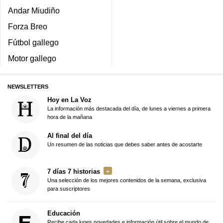
Andar Miudiño
Forza Breo
Fútbol gallego
Motor gallego
NEWSLETTERS
Hoy en La Voz
La información más destacada del día, de lunes a viernes a primera
hora de la mañana
Al final del día
Un resumen de las noticias que debes saber antes de acostarte
7 días 7 historias
Una selección de los mejores contenidos de la semana, exclusiva
para suscriptores
Educación
Recibe cada lunes novedades e información útil sobre el mundo de