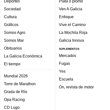
Deportes
Plata o plomo
Sociedad
Ven A Galicia
Cultura
Enfoque
Gráficos
Vive el Camino
Somos Agro
La Mochila Roja
Somos Mar
Galicia Innova
Obituarios
SUPLEMENTOS
Mercados
La Galicia Económica
Fugas
El tiempo
Yes
Mundial 2026
Escuela
Torre de Marathon
On, revista de motor
Grada de Río
Opa Racing
CD Lugo