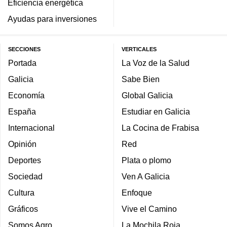
Eficiencia energética
Ayudas para inversiones
SECCIONES
VERTICALES
Portada
La Voz de la Salud
Galicia
Sabe Bien
Economía
Global Galicia
España
Estudiar en Galicia
Internacional
La Cocina de Frabisa
Opinión
Red
Deportes
Plata o plomo
Sociedad
Ven A Galicia
Cultura
Enfoque
Gráficos
Vive el Camino
Somos Agro
La Mochila Roja