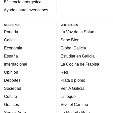
Eficiencia energética
Ayudas para inversiones
SECCIONES
VERTICALES
Portada
La Voz de la Salud
Galicia
Sabe Bien
Economía
Global Galicia
España
Estudiar en Galicia
Internacional
La Cocina de Frabisa
Opinión
Red
Deportes
Plata o plomo
Sociedad
Ven A Galicia
Cultura
Enfoque
Gráficos
Vive el Camino
Somos Agro
La Mochila Roja