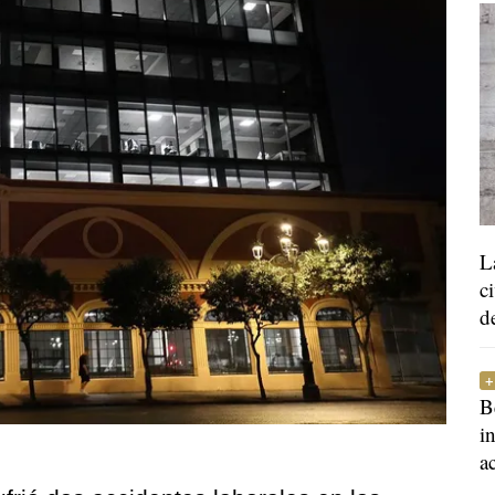
L
c
d
B
i
a