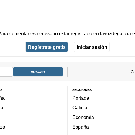
Para comentar es necesario
estar registrado
en
lavozdegalicia.
Regístrate gratis
Iniciar sesión
Ca
ES
SECCIONES
ña
Portada
ña
Galicia
Economía
za
España