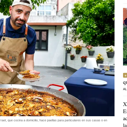
q
AL
X
E
a
aet, que cocina a domicilio, hace paellas para particulares en sus casas o en
l