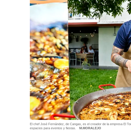
El chef José Fernández, de Cangas, es el creador de la empresa El Torr
espacios para eventos y fiestas.
M.MORALEJO