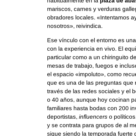
habitualmente en la
plaza de ab
mariscos, carnes y verduras gall
obradores locales. «Intentamos ay
nosotros», reivindica.
Ese vínculo con el entorno es una
con la experiencia en vivo. El equ
particular como a un chiringuito de
mesas de trabajo, fuegos e inclu
el espacio «impoluto», como recue
que es una de las preguntas que 
través de las redes sociales y el b
o 40 años, aunque hoy cocinan par
familiares hasta bodas con 200 i
deportistas,
influencers
o político
y se contrata para grupos de al 
sigue siendo la temporada fuerte g