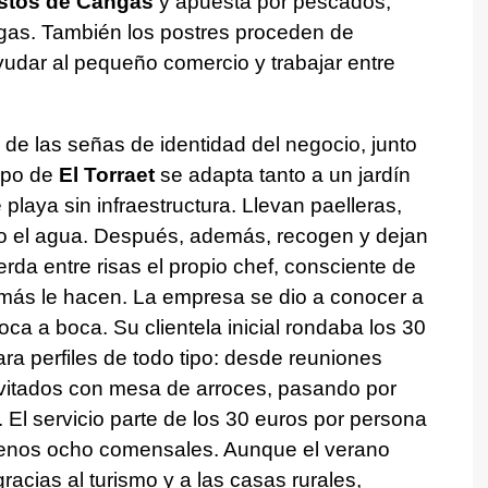
astos de Cangas
y apuesta por pescados,
egas. También los postres proceden de
udar al pequeño comercio y trabajar entre
 de las señas de identidad del negocio, junto
ipo de
El Torraet
se adapta tanto a un jardín
 playa sin infraestructura. Llevan paelleras,
so el agua. Después, además, recogen y dejan
rda entre risas el propio chef, consciente de
más le hacen. La empresa se dio a conocer a
oca a boca. Su clientela inicial rondaba los 30
a perfiles de todo tipo: desde reuniones
nvitados con mesa de arroces, pasando por
s. El servicio parte de los 30 euros por persona
menos ocho comensales. Aunque el verano
racias al turismo y a las casas rurales,