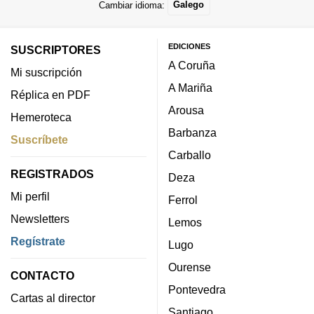
Cambiar idioma:
Galego
EDICIONES
SUSCRIPTORES
A Coruña
Mi suscripción
A Mariña
Réplica en PDF
Arousa
Hemeroteca
Barbanza
Suscríbete
Carballo
REGISTRADOS
Deza
Mi perfil
Ferrol
Newsletters
Lemos
Regístrate
Lugo
Ourense
CONTACTO
Pontevedra
Cartas al director
Santiago