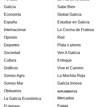
Galicia
Sabe Bien
Economía
Global Galicia
España
Estudiar en Galicia
Internacional
La Cocina de Frabisa
Opinión
Red
Deportes
Plata o plomo
Sociedad
Ven A Galicia
Cultura
Enfoque
Gráficos
Vive el Camino
Somos Agro
La Mochila Roja
Somos Mar
Galicia Innova
Obituarios
SUPLEMENTOS
Mercados
La Galicia Económica
Fugas
El tiempo