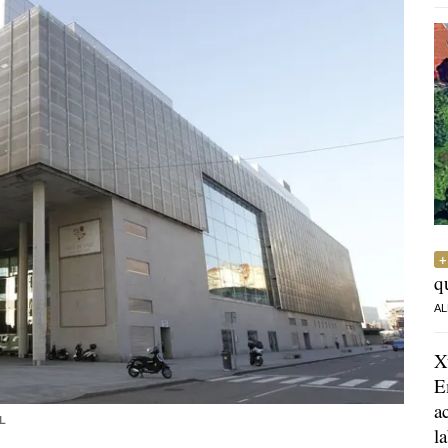
q
AL
X
E
a
L
l