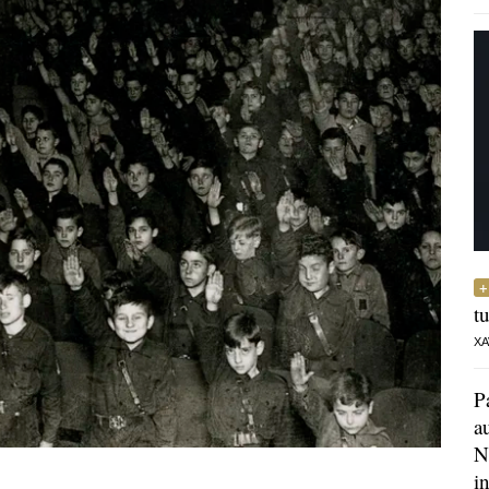
t
XA
P
a
N
i