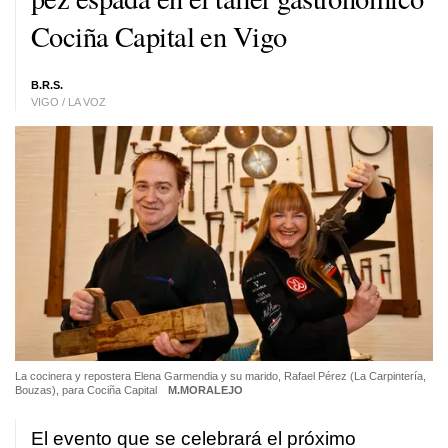
Cociña Capital en Vigo
B.R.S.
VIGO / LA VOZ
La cocinera y repostera Elena Garmendia y su marido, Rafael Pérez (La Carpintería,
Bouzas), para Cociña Capital
M.MORALEJO
El evento que se celebrará el próximo