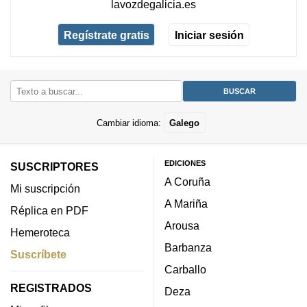
lavozdegalicia.es
Regístrate gratis
Iniciar sesión
Cambiar idioma:
Galego
EDICIONES
SUSCRIPTORES
A Coruña
Mi suscripción
A Mariña
Réplica en PDF
Arousa
Hemeroteca
Barbanza
Suscríbete
Carballo
REGISTRADOS
Deza