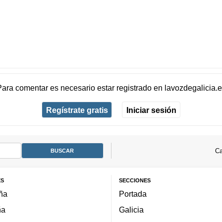
Para comentar es necesario
estar registrado
en
lavozdegalicia.
Regístrate gratis
Iniciar sesión
Ca
ES
SECCIONES
ña
Portada
ña
Galicia