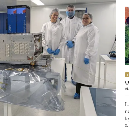
q
AL
L
n
l
X.