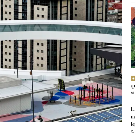
q
AL
L
n
l
X.