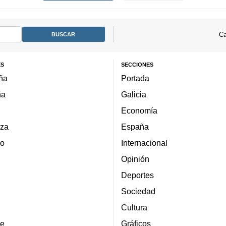
Ca
ES
SECCIONES
ña
Portada
ña
Galicia
Economía
za
España
lo
Internacional
Opinión
Deportes
Sociedad
Cultura
e
Gráficos