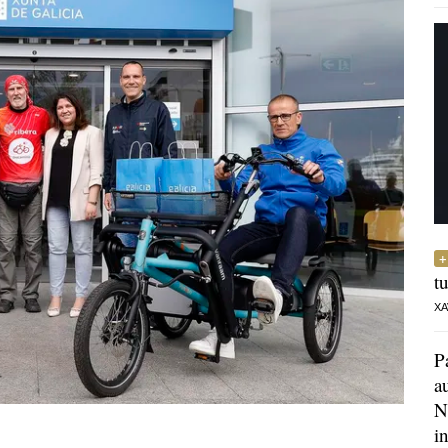
t
XA
P
a
N
i