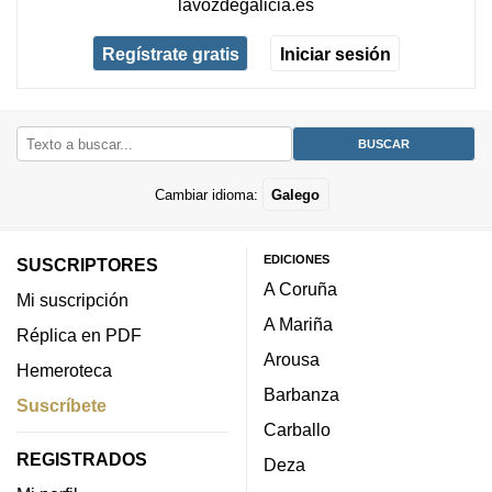
lavozdegalicia.es
Regístrate gratis
Iniciar sesión
Cambiar idioma:
Galego
EDICIONES
SUSCRIPTORES
A Coruña
Mi suscripción
A Mariña
Réplica en PDF
Arousa
Hemeroteca
Barbanza
Suscríbete
Carballo
REGISTRADOS
Deza