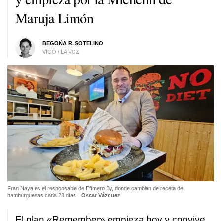
Maruja Limón
BEGOÑA R. SOTELINO
VIGO / LA VOZ
Fran Naya es el responsable de Efímero By, donde cambian de receta de
hamburguesas cada 28 días
Oscar Vázquez
El plan «Remember» empieza hoy y convive