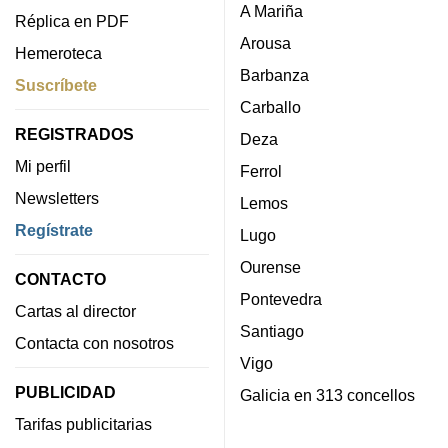
A Mariña
Réplica en PDF
Arousa
Hemeroteca
Barbanza
Suscríbete
Carballo
REGISTRADOS
Deza
Mi perfil
Ferrol
Newsletters
Lemos
Regístrate
Lugo
Ourense
CONTACTO
Pontevedra
Cartas al director
Santiago
Contacta con nosotros
Vigo
PUBLICIDAD
Galicia en 313 concellos
Tarifas publicitarias