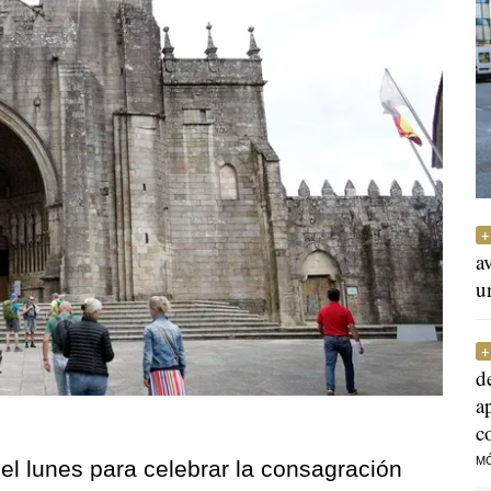
a
u
d
a
c
M
 el lunes para celebrar la consagración