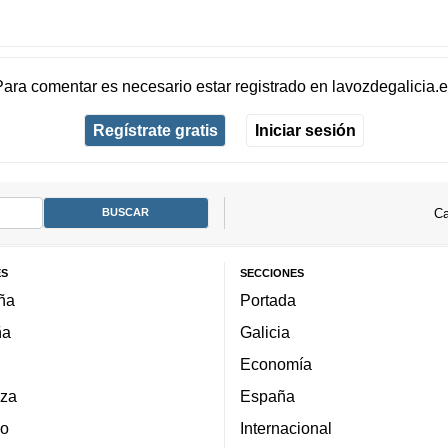
Para comentar es necesario
estar registrado
en
lavozdegalicia.
Regístrate gratis
Iniciar sesión
Ca
ES
SECCIONES
ña
Portada
ña
Galicia
Economía
za
España
lo
Internacional