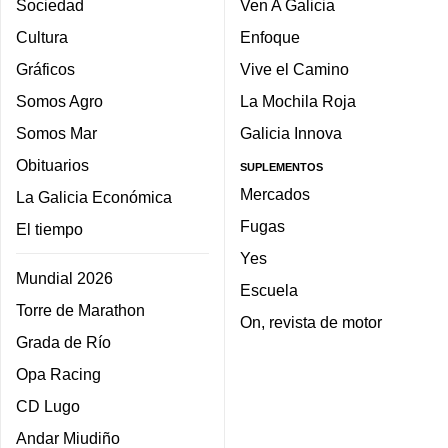
Sociedad
Ven A Galicia
Cultura
Enfoque
Gráficos
Vive el Camino
Somos Agro
La Mochila Roja
Somos Mar
Galicia Innova
Obituarios
SUPLEMENTOS
Mercados
La Galicia Económica
Fugas
El tiempo
Yes
Mundial 2026
Escuela
Torre de Marathon
On, revista de motor
Grada de Río
Opa Racing
CD Lugo
Andar Miudiño