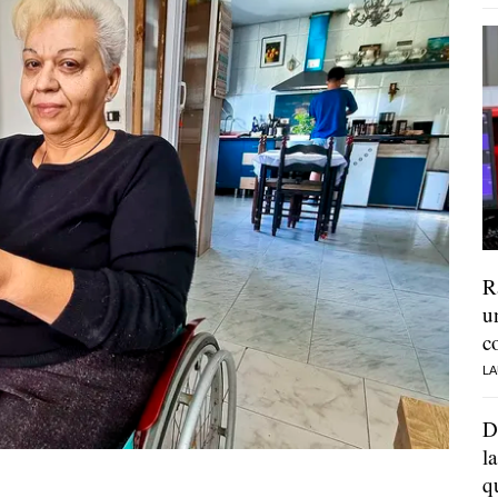
R
u
c
LA
D
l
q