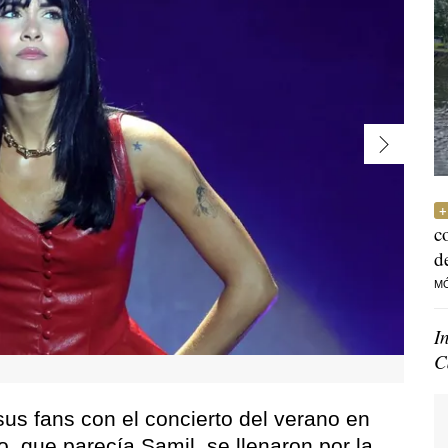
c
d
M
I
C
 sus fans con el concierto del verano en
o, que parecía Samil, se llenaron por la