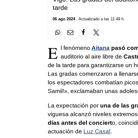
tarde
06 ago 2024
. Actualizado a las 11:49 h.
E
l fenómeno
Aitana
pasó como
auditorio al aire libre de
Cast
de la tarde para garantizarse un h
Las gradas comenzaron a llenarse 
los espectadores combatían picos
Samil!», exclamaban unas adoles
La expectación por
una de las gr
viguesa alcanzó niveles extremo
días antes del conciert
o, coincid
actuación de
Luz Casal
.