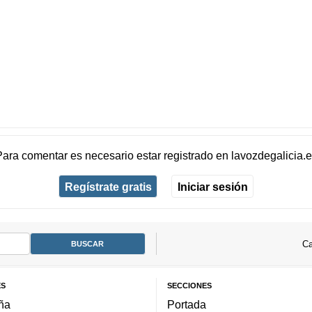
Para comentar es necesario
estar registrado
en
lavozdegalicia.
Regístrate gratis
Iniciar sesión
Ca
ES
SECCIONES
ña
Portada