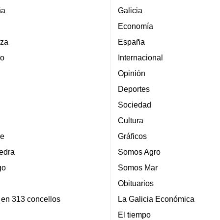
ña
Galicia
Economía
za
España
lo
Internacional
Opinión
Deportes
Sociedad
Cultura
e
Gráficos
edra
Somos Agro
go
Somos Mar
Obituarios
 en 313 concellos
La Galicia Económica
El tiempo