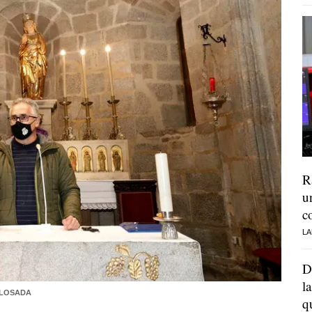
R
u
c
LA
D
l
 LOSADA
q