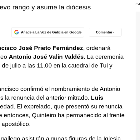
CA
uevo rango y asume la diócesis
Añade a La Voz de Galicia en Google
Comentar ·
ncisco José Prieto Fernández
, ordenará
deo
Antonio José Valín Valdés
. La ceremonia
e julio a las 11.00 en la catedral de Tui y
ncisco confirmó el nombramiento de Antonio
s la renuncia del anterior mitrado,
Luis
edad. El exprelado, que presentó su renuncia
e entonces, Quinteiro ha permanecido al frente
 apostólico.
gallego asistirán algunas figuras de la Iglesia