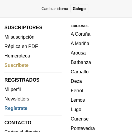
Cambiar idioma:
Galego
EDICIONES
SUSCRIPTORES
A Coruña
Mi suscripción
A Mariña
Réplica en PDF
Arousa
Hemeroteca
Barbanza
Suscríbete
Carballo
REGISTRADOS
Deza
Mi perfil
Ferrol
Newsletters
Lemos
Regístrate
Lugo
Ourense
CONTACTO
Pontevedra
Cartas al director