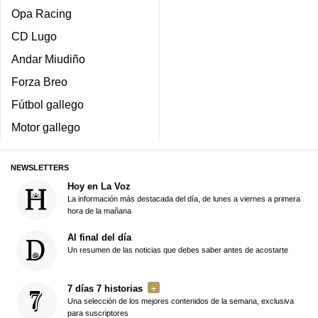
Opa Racing
CD Lugo
Andar Miudiño
Forza Breo
Fútbol gallego
Motor gallego
NEWSLETTERS
Hoy en La Voz
La información más destacada del día, de lunes a viernes a primera
hora de la mañana
Al final del día
Un resumen de las noticias que debes saber antes de acostarte
7 días 7 historias
Una selección de los mejores contenidos de la semana, exclusiva
para suscriptores