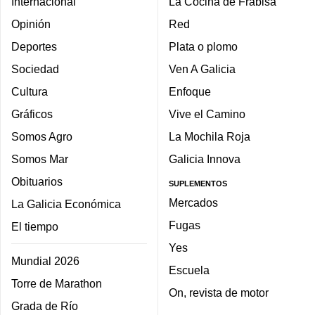
Internacional
La Cocina de Frabisa
Opinión
Red
Deportes
Plata o plomo
Sociedad
Ven A Galicia
Cultura
Enfoque
Gráficos
Vive el Camino
Somos Agro
La Mochila Roja
Somos Mar
Galicia Innova
Obituarios
SUPLEMENTOS
Mercados
La Galicia Económica
Fugas
El tiempo
Yes
Mundial 2026
Escuela
Torre de Marathon
On, revista de motor
Grada de Río