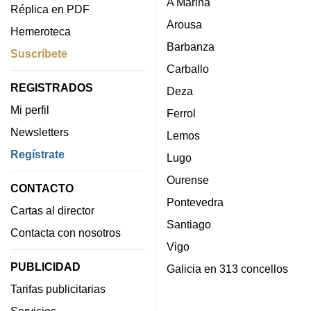
A Mariña
Réplica en PDF
Arousa
Hemeroteca
Barbanza
Suscríbete
Carballo
REGISTRADOS
Deza
Mi perfil
Ferrol
Newsletters
Lemos
Regístrate
Lugo
Ourense
CONTACTO
Pontevedra
Cartas al director
Santiago
Contacta con nosotros
Vigo
PUBLICIDAD
Galicia en 313 concellos
Tarifas publicitarias