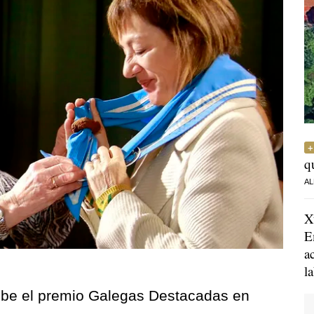
q
AL
X
E
a
l
cibe el premio Galegas Destacadas en