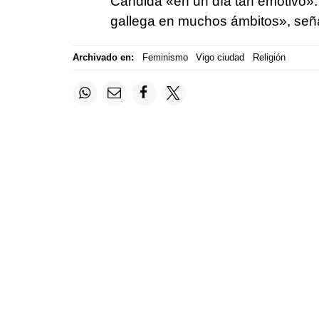
Cándida «en un día tan emotivo».
gallega en muchos ámbitos», señ
Archivado en:
Feminismo
Vigo ciudad
Religión