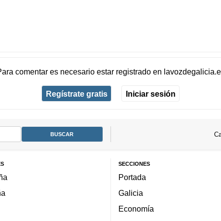
Para comentar es necesario
estar registrado
en
lavozdegalicia.
Regístrate gratis
Iniciar sesión
Ca
ES
SECCIONES
ña
Portada
ña
Galicia
Economía