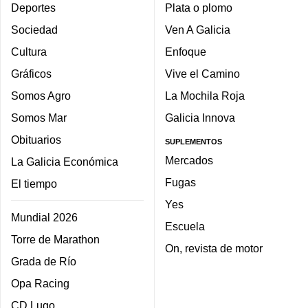
Deportes
Plata o plomo
Sociedad
Ven A Galicia
Cultura
Enfoque
Gráficos
Vive el Camino
Somos Agro
La Mochila Roja
Somos Mar
Galicia Innova
Obituarios
SUPLEMENTOS
Mercados
La Galicia Económica
Fugas
El tiempo
Yes
Mundial 2026
Escuela
Torre de Marathon
On, revista de motor
Grada de Río
Opa Racing
CD Lugo