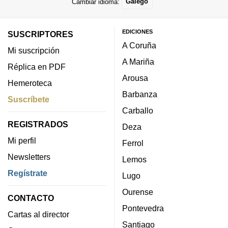
Cambiar idioma:
Galego
EDICIONES
SUSCRIPTORES
A Coruña
Mi suscripción
A Mariña
Réplica en PDF
Arousa
Hemeroteca
Barbanza
Suscríbete
Carballo
REGISTRADOS
Deza
Mi perfil
Ferrol
Newsletters
Lemos
Regístrate
Lugo
Ourense
CONTACTO
Pontevedra
Cartas al director
Santiago