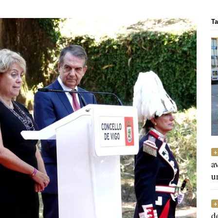
Ta
a
u
d