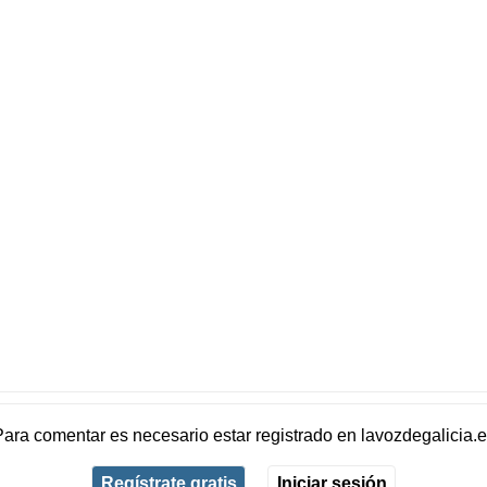
Para comentar es necesario
estar registrado
en
lavozdegalicia.
Regístrate gratis
Iniciar sesión