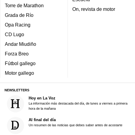
Torre de Marathon
On, revista de motor
Grada de Río
Opa Racing
CD Lugo
Andar Miudiño
Forza Breo
Fútbol gallego
Motor gallego
NEWSLETTERS
Hoy en La Voz
La información más destacada del día, de lunes a viernes a primera
hora de la mañana
Al final del día
Un resumen de las noticias que debes saber antes de acostarte