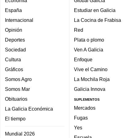
Economía
Global Galicia
España
Estudiar en Galicia
Internacional
La Cocina de Frabisa
Opinión
Red
Deportes
Plata o plomo
Sociedad
Ven A Galicia
Cultura
Enfoque
Gráficos
Vive el Camino
Somos Agro
La Mochila Roja
Somos Mar
Galicia Innova
Obituarios
SUPLEMENTOS
Mercados
La Galicia Económica
Fugas
El tiempo
Yes
Mundial 2026
Escuela