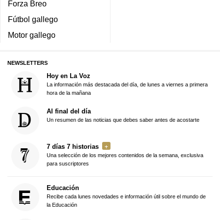
Forza Breo
Fútbol gallego
Motor gallego
NEWSLETTERS
Hoy en La Voz
La información más destacada del día, de lunes a viernes a primera
hora de la mañana
Al final del día
Un resumen de las noticias que debes saber antes de acostarte
7 días 7 historias
Una selección de los mejores contenidos de la semana, exclusiva
para suscriptores
Educación
Recibe cada lunes novedades e información útil sobre el mundo de
la Educación