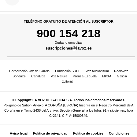
TELÉFONO GRATUITO DE ATENCIÓN AL SUSCRIPTOR
900 154 218
Dudas o consultas
suscripciones@lavoz.es
Corporación Voz de Galicia
Fundación SRFL
Voz Audiovisual
RadioVoz
Sondaxe
Canalvoz
Voz Natura
Prensa-Escuela
MPXA
Galicia
Editorial
© Copyright LA VOZ DE GALICIA S.A. Todos los derechos reservados.
Polígono de Sabón, Arteixo, A CORUÑA (ESPAÑA) Inscrita en el Registro Mercantil de A
Coruña en el Tomo 2438 del Archivo, Sección General, a los folios 91 y siguientes, hoja
C-2141. CIF: A-15000649.
Aviso legal
Política de privacidad
Política de cookies
Condiciones