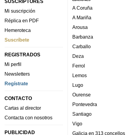
SUSCRIPTORES
A Coruña
Mi suscripción
A Mariña
Réplica en PDF
Arousa
Hemeroteca
Barbanza
Suscríbete
Carballo
REGISTRADOS
Deza
Mi perfil
Ferrol
Newsletters
Lemos
Regístrate
Lugo
Ourense
CONTACTO
Pontevedra
Cartas al director
Santiago
Contacta con nosotros
Vigo
PUBLICIDAD
Galicia en 313 concellos