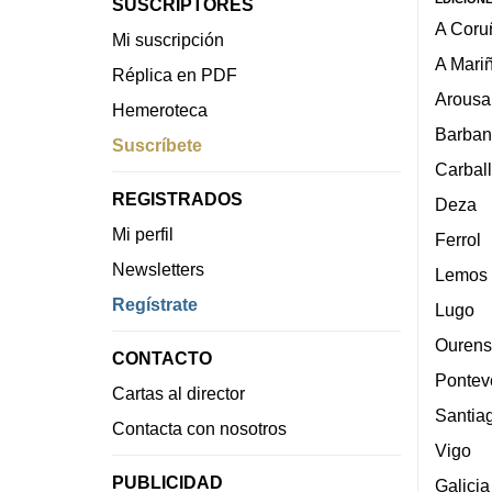
SUSCRIPTORES
A Coru
Mi suscripción
A Mari
Réplica en PDF
Arousa
Hemeroteca
Barban
Suscríbete
Carbal
REGISTRADOS
Deza
Mi perfil
Ferrol
Newsletters
Lemos
Regístrate
Lugo
Ourens
CONTACTO
Pontev
Cartas al director
Santia
Contacta con nosotros
Vigo
PUBLICIDAD
Galicia