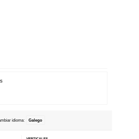
es
mbiar idioma:
Galego
VERTICALES