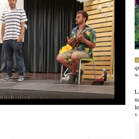
q
AL
L
n
l
X.