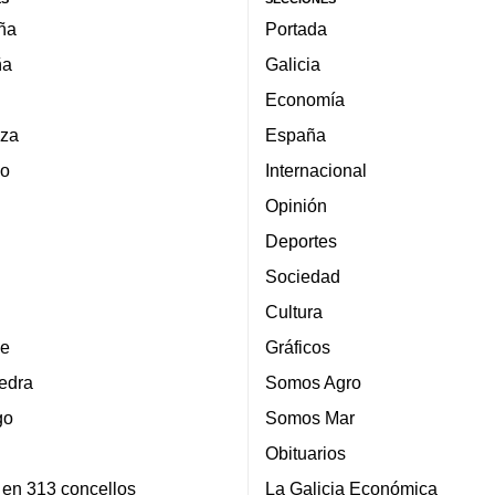
ña
Portada
ña
Galicia
Economía
za
España
lo
Internacional
Opinión
Deportes
Sociedad
Cultura
e
Gráficos
edra
Somos Agro
go
Somos Mar
Obituarios
 en 313 concellos
La Galicia Económica