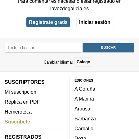
Para comentar es necesario
estar registrado
en
lavozdegalicia.es
Regístrate gratis
Iniciar sesión
Cambiar idioma:
Galego
EDICIONES
SUSCRIPTORES
A Coruña
Mi suscripción
A Mariña
Réplica en PDF
Arousa
Hemeroteca
Barbanza
Suscríbete
Carballo
REGISTRADOS
Deza