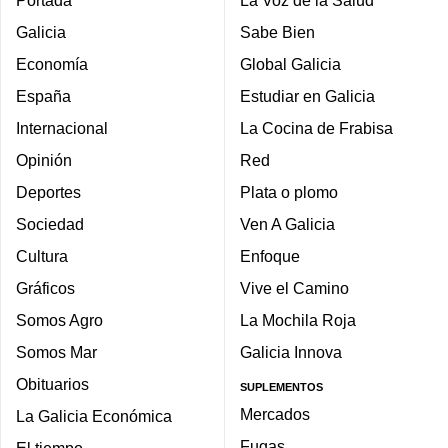
Portada
La Voz de la Salud
Galicia
Sabe Bien
Economía
Global Galicia
España
Estudiar en Galicia
Internacional
La Cocina de Frabisa
Opinión
Red
Deportes
Plata o plomo
Sociedad
Ven A Galicia
Cultura
Enfoque
Gráficos
Vive el Camino
Somos Agro
La Mochila Roja
Somos Mar
Galicia Innova
Obituarios
SUPLEMENTOS
Mercados
La Galicia Económica
Fugas