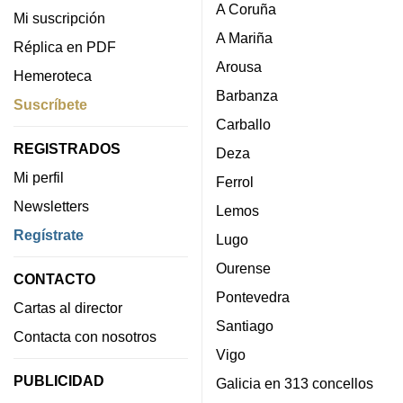
A Coruña
Mi suscripción
A Mariña
Réplica en PDF
Arousa
Hemeroteca
Barbanza
Suscríbete
Carballo
REGISTRADOS
Deza
Mi perfil
Ferrol
Newsletters
Lemos
Regístrate
Lugo
Ourense
CONTACTO
Pontevedra
Cartas al director
Santiago
Contacta con nosotros
Vigo
PUBLICIDAD
Galicia en 313 concellos