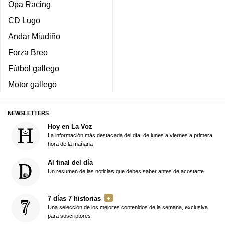
Opa Racing
CD Lugo
Andar Miudiño
Forza Breo
Fútbol gallego
Motor gallego
NEWSLETTERS
Hoy en La Voz
La información más destacada del día, de lunes a viernes a primera
hora de la mañana
Al final del día
Un resumen de las noticias que debes saber antes de acostarte
7 días 7 historias
Una selección de los mejores contenidos de la semana, exclusiva
para suscriptores