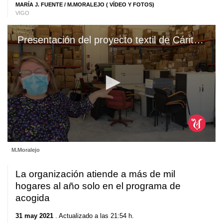
MARÍA J. FUENTE
/ M.MORALEJO ( VÍDEO Y FOTOS)
VIGO
Presentación del proyecto textil de Cáritas en las naves de Gandaron 107
0
M.Moralejo
seconds
of
1
La organización atiende a más de mil
minute,
33
hogares al año solo en el programa de
seconds
acogida
31 may 2021
. Actualizado a las 21:54 h.