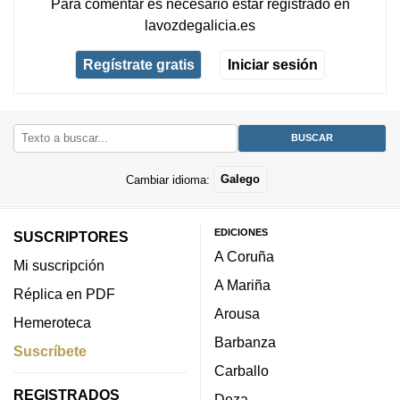
Para comentar es necesario
estar registrado
en
lavozdegalicia.es
Regístrate gratis
Iniciar sesión
Cambiar idioma:
Galego
EDICIONES
SUSCRIPTORES
A Coruña
Mi suscripción
A Mariña
Réplica en PDF
Arousa
Hemeroteca
Barbanza
Suscríbete
Carballo
REGISTRADOS
Deza