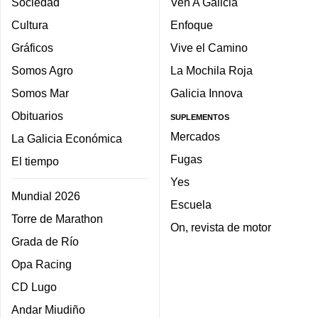
Sociedad
Ven A Galicia
Cultura
Enfoque
Gráficos
Vive el Camino
Somos Agro
La Mochila Roja
Somos Mar
Galicia Innova
Obituarios
SUPLEMENTOS
Mercados
La Galicia Económica
Fugas
El tiempo
Yes
Mundial 2026
Escuela
Torre de Marathon
On, revista de motor
Grada de Río
Opa Racing
CD Lugo
Andar Miudiño