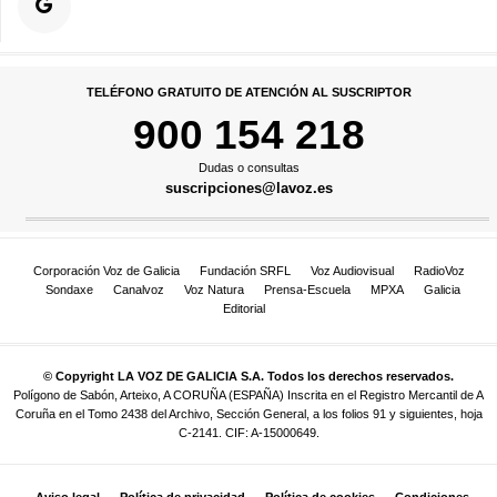
TELÉFONO GRATUITO DE ATENCIÓN AL SUSCRIPTOR
900 154 218
Dudas o consultas
suscripciones@lavoz.es
Corporación Voz de Galicia
Fundación SRFL
Voz Audiovisual
RadioVoz
Sondaxe
Canalvoz
Voz Natura
Prensa-Escuela
MPXA
Galicia
Editorial
© Copyright LA VOZ DE GALICIA S.A. Todos los derechos reservados.
Polígono de Sabón, Arteixo, A CORUÑA (ESPAÑA) Inscrita en el Registro Mercantil de A
Coruña en el Tomo 2438 del Archivo, Sección General, a los folios 91 y siguientes, hoja
C-2141. CIF: A-15000649.
Aviso legal
Política de privacidad
Política de cookies
Condiciones