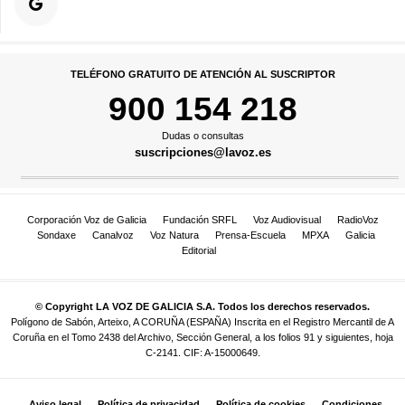
TELÉFONO GRATUITO DE ATENCIÓN AL SUSCRIPTOR
900 154 218
Dudas o consultas
suscripciones@lavoz.es
Corporación Voz de Galicia
Fundación SRFL
Voz Audiovisual
RadioVoz
Sondaxe
Canalvoz
Voz Natura
Prensa-Escuela
MPXA
Galicia
Editorial
© Copyright LA VOZ DE GALICIA S.A. Todos los derechos reservados.
Polígono de Sabón, Arteixo, A CORUÑA (ESPAÑA) Inscrita en el Registro Mercantil de A
Coruña en el Tomo 2438 del Archivo, Sección General, a los folios 91 y siguientes, hoja
C-2141. CIF: A-15000649.
Aviso legal
Política de privacidad
Política de cookies
Condiciones