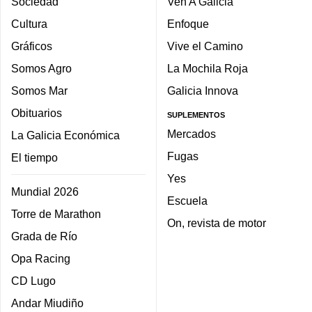
Sociedad
Ven A Galicia
Cultura
Enfoque
Gráficos
Vive el Camino
Somos Agro
La Mochila Roja
Somos Mar
Galicia Innova
Obituarios
SUPLEMENTOS
Mercados
La Galicia Económica
Fugas
El tiempo
Yes
Mundial 2026
Escuela
Torre de Marathon
On, revista de motor
Grada de Río
Opa Racing
CD Lugo
Andar Miudiño