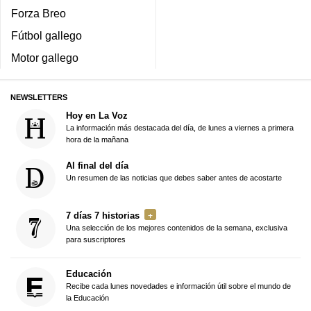
Forza Breo
Fútbol gallego
Motor gallego
NEWSLETTERS
Hoy en La Voz
La información más destacada del día, de lunes a viernes a primera
hora de la mañana
Al final del día
Un resumen de las noticias que debes saber antes de acostarte
7 días 7 historias
Una selección de los mejores contenidos de la semana, exclusiva
para suscriptores
Educación
Recibe cada lunes novedades e información útil sobre el mundo de
la Educación