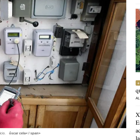
q
AL
X
E
a
icio.
óscar cela< / span>
l