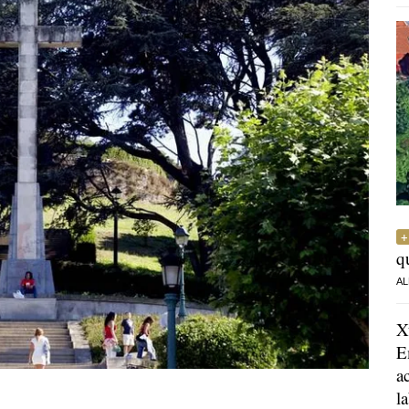
q
AL
X
E
a
l