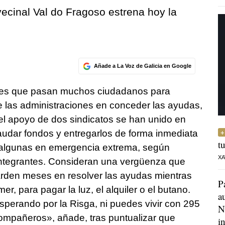
vecinal Val do Fragoso estrena hoy la
Añade a La Voz de Galicia en Google
des que pasan muchos ciudadanos para
de las administraciones en conceder las ayudas,
 el apoyo de dos sindicatos se han unido en
caudar fondos y entregarlos de forma inmediata
t
 algunas en emergencia extrema, según
XA
integrantes. Consideran una vergüenza que
arden meses en resolver las ayudas mientras
P
er, para pagar la luz, el alquiler o el butano.
a
erando por la Risga, ni puedes vivir con 295
N
mpañeros», añade, tras puntualizar que
i