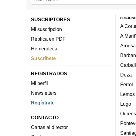
EDICION
SUSCRIPTORES
A Coru
Mi suscripción
A Mari
Réplica en PDF
Arousa
Hemeroteca
Barban
Suscríbete
Carbal
REGISTRADOS
Deza
Mi perfil
Ferrol
Newsletters
Lemos
Regístrate
Lugo
Ourens
CONTACTO
Pontev
Cartas al director
Santia