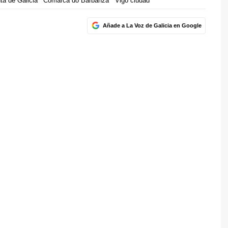
ta de Galicia
Comarca do Barbanza
Vigo ciudad
Añade a La Voz de Galicia en Google