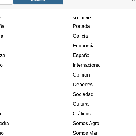
ES
SECCIONES
ña
Portada
ña
Galicia
Economía
za
España
lo
Internacional
Opinión
Deportes
Sociedad
Cultura
e
Gráficos
edra
Somos Agro
go
Somos Mar