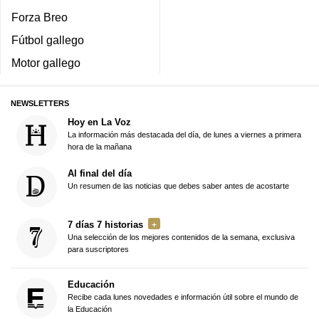
Forza Breo
Fútbol gallego
Motor gallego
NEWSLETTERS
Hoy en La Voz
La información más destacada del día, de lunes a viernes a primera
hora de la mañana
Al final del día
Un resumen de las noticias que debes saber antes de acostarte
7 días 7 historias
Una selección de los mejores contenidos de la semana, exclusiva
para suscriptores
Educación
Recibe cada lunes novedades e información útil sobre el mundo de
la Educación