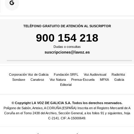
TELÉFONO GRATUITO DE ATENCIÓN AL SUSCRIPTOR
900 154 218
Dudas o consultas
suscripciones@lavoz.es
Corporación Voz de Galicia
Fundación SRFL
Voz Audiovisual
RadioVoz
Sondaxe
Canalvoz
Voz Natura
Prensa-Escuela
MPXA
Galicia
Editorial
© Copyright LA VOZ DE GALICIA S.A. Todos los derechos reservados.
Polígono de Sabón, Arteixo, A CORUÑA (ESPAÑA) Inscrita en el Registro Mercantil de A
Coruña en el Tomo 2438 del Archivo, Sección General, a los folios 91 y siguientes, hoja
C-2141. CIF: A-15000649.