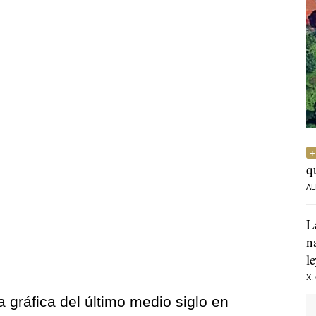
q
AL
L
n
l
X.
gráfica del último medio siglo en