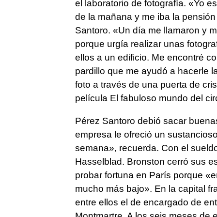
el laboratorio de fotografía. «Yo 
de la mañana y me iba la pensión
Santoro. «Un día me llamaron y me
porque urgía realizar unas fotogra
ellos a un edificio. Me encontré c
pardillo que me ayudó a hacerle la 
foto a través de una puerta de cr
película El fabuloso mundo del cir
Pérez Santoro debió sacar buena
empresa le ofreció un sustancios
semana», recuerda. Con el suel
Hasselblad. Bronston cerró sus es
probar fortuna en París porque «e
mucho más bajo». En la capital fr
entre ellos el de encargado de en
Montmartre. A los seis meses de e