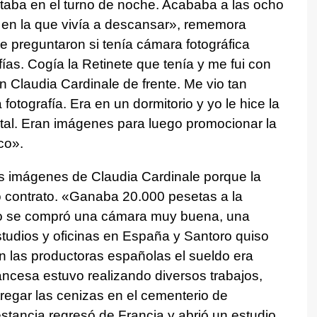
estaba en el turno de noche. Acababa a las ocho
 en la que vivía a descansar», rememora
 preguntaron si tenía cámara fotográfica
fías. Cogía la Retinete que tenía y me fui con
on Claudia Cardinale de frente. Me vio tan
fotografía. Era en un dormitorio y yo le hice la
istal. Eran imágenes para luego promocionar la
co».
s imágenes de Claudia Cardinale porque la
o contrato. «Ganaba 20.000 pesetas a la
do se compró una cámara muy buena, una
tudios y oficinas en España y Santoro quiso
n las productoras españolas el sueldo era
ancesa estuvo realizando diversos trabajos,
tregar las cenizas en el cementerio de
stancia regresó de Francia y abrió un estudio