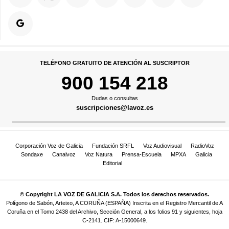
TELÉFONO GRATUITO DE ATENCIÓN AL SUSCRIPTOR
900 154 218
Dudas o consultas
suscripciones@lavoz.es
Corporación Voz de Galicia
Fundación SRFL
Voz Audiovisual
RadioVoz
Sondaxe
Canalvoz
Voz Natura
Prensa-Escuela
MPXA
Galicia
Editorial
© Copyright LA VOZ DE GALICIA S.A. Todos los derechos reservados.
Polígono de Sabón, Arteixo, A CORUÑA (ESPAÑA) Inscrita en el Registro Mercantil de A
Coruña en el Tomo 2438 del Archivo, Sección General, a los folios 91 y siguientes, hoja
C-2141. CIF: A-15000649.