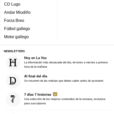
CD Lugo
Andar Miudiño
Forza Breo
Fútbol gallego
Motor gallego
NEWSLETTERS
Hoy en La Voz
La información más destacada del día, de lunes a viernes a primera
hora de la mañana
Al final del día
Un resumen de las noticias que debes saber antes de acostarte
7 días 7 historias
Una selección de los mejores contenidos de la semana, exclusiva
para suscriptores