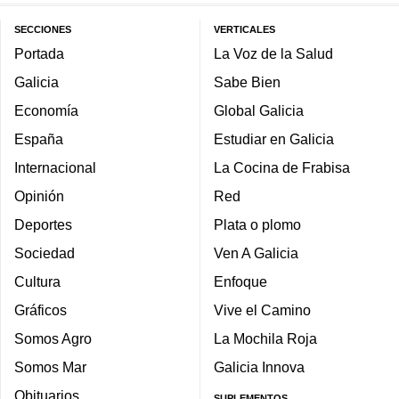
SECCIONES
VERTICALES
Portada
La Voz de la Salud
Galicia
Sabe Bien
Economía
Global Galicia
España
Estudiar en Galicia
Internacional
La Cocina de Frabisa
Opinión
Red
Deportes
Plata o plomo
Sociedad
Ven A Galicia
Cultura
Enfoque
Gráficos
Vive el Camino
Somos Agro
La Mochila Roja
Somos Mar
Galicia Innova
Obituarios
SUPLEMENTOS