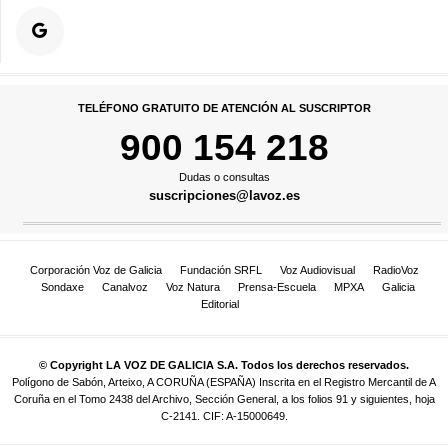
TELÉFONO GRATUITO DE ATENCIÓN AL SUSCRIPTOR
900 154 218
Dudas o consultas
suscripciones@lavoz.es
Corporación Voz de Galicia
Fundación SRFL
Voz Audiovisual
RadioVoz
Sondaxe
Canalvoz
Voz Natura
Prensa-Escuela
MPXA
Galicia
Editorial
© Copyright LA VOZ DE GALICIA S.A. Todos los derechos reservados.
Polígono de Sabón, Arteixo, A CORUÑA (ESPAÑA) Inscrita en el Registro Mercantil de A
Coruña en el Tomo 2438 del Archivo, Sección General, a los folios 91 y siguientes, hoja
C-2141. CIF: A-15000649.