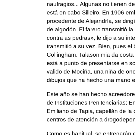
naufragios... Algunas no tienen d
está en cabo Silleiro. En 1906 e
procedente de Alejandría, se dirig
de algodón. El farero transmitió l
contra as pedras», le dijo a su int
transmitió a su vez. Bien, pues el
Collingham. Talasonimia da costa s
está a punto de presentarse en so
valido de Mociña, una niña de onc
dibujos que ha hecho una mano ex
Este año se han hecho acreedores
de Instituciones Penitenciarias; 
Emiliano de Tapia, capellán de la 
centros de atención a drogodepen
Como es habitual, se entregarán e