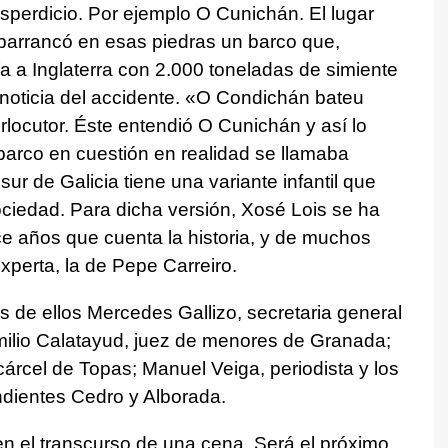
esperdicio. Por ejemplo O Cunichán. El lugar
mbarrancó en esas piedras un barco que,
ía a Inglaterra con 2.000 toneladas de simiente
a noticia del accidente. «O Condichán bateu
erlocutor. Éste entendió O Cunichán y así lo
 barco en cuestión en realidad se llamaba
ur de Galicia tiene una variante infantil que
ciedad. Para dicha versión, Xosé Lois se ha
e años que cuenta la historia, y de muchos
perta, la de Pepe Carreiro.
 de ellos Mercedes Gallizo, secretaria general
Emilio Calatayud, juez de menores de Granada;
cárcel de Topas; Manuel Veiga, periodista y los
dientes Cedro y Alborada.
n el transcurso de una cena. Será el próximo