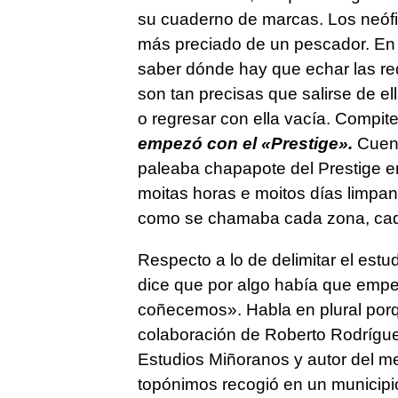
su cuaderno de marcas. Los neófit
más preciado de un pescador. En 
saber dónde hay que echar las red
son tan precisas que salirse de e
o regresar con ella vacía. Compit
empezó con el «Prestige».
Cuent
paleaba chapapote del Prestige e
moitas horas e moitos días limpa
como se chamaba cada zona, cad
Respecto a lo de delimitar el estu
dice que por algo había que emp
coñecemos». Habla en plural porq
colaboración de Roberto Rodríguez
Estudios Miñoranos y autor del me
topónimos recogió en un municipi