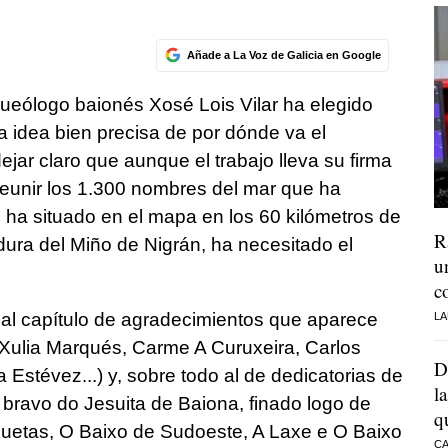
Añade a La Voz de Galicia en Google
arqueólogo baionés Xosé Lois Vilar ha elegido
na idea bien precisa de por dónde va el
jar claro que aunque el trabajo lleva su firma
reunir los 1.300 nombres del mar que ha
, ha situado en el mapa en los 60 kilómetros de
R
ra del Miño de Nigrán, ha necesitado el
u
c
al capítulo de agradecimientos que aparece
LA
, Xulia Marqués, Carme A Curuxeira, Carlos
D
Estévez...) y, sobre todo al de dedicatorias de
l
lo bravo do Jesuita de Baiona, finado logo de
q
uetas, O Baixo de Sudoeste, A Laxe e O Baixo
CA