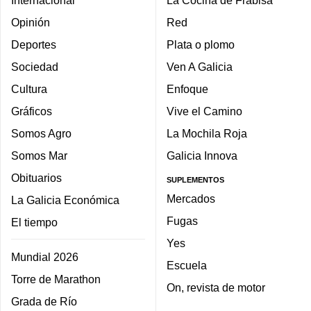
Internacional
La Cocina de Frabisa
Opinión
Red
Deportes
Plata o plomo
Sociedad
Ven A Galicia
Cultura
Enfoque
Gráficos
Vive el Camino
Somos Agro
La Mochila Roja
Somos Mar
Galicia Innova
Obituarios
SUPLEMENTOS
Mercados
La Galicia Económica
Fugas
El tiempo
Yes
Mundial 2026
Escuela
Torre de Marathon
On, revista de motor
Grada de Río